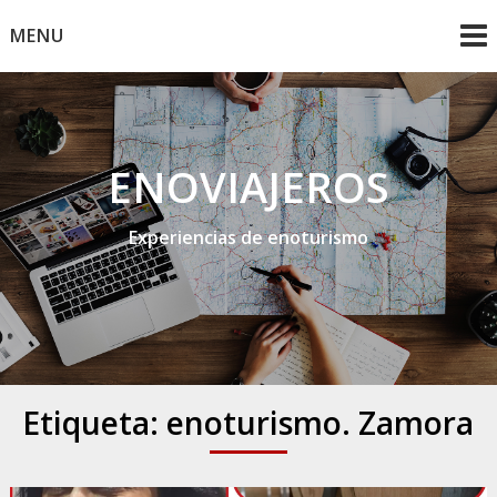
Skip
MENU
to
content
ENOVIAJEROS
Experiencias de enoturismo
Etiqueta:
enoturismo. Zamora