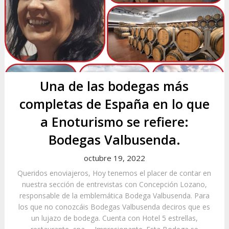
Una de las bodegas más
completas de España en lo que
a Enoturismo se refiere:
Bodegas Valbusenda.
octubre 19, 2022
Queridos enoviajeros, Hoy tenemos el placer de contar en
nuestra sección de entrevistas con Concepción Lozano,
responsable de la emblemática Bodega Valbusenda. Para
los que no conozcáis Bodegas Valbusenda deciros que es
un lujazo de bodega. Cuenta con Hotel 5 estrellas,