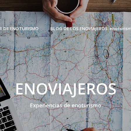
R DE ENOTURISMO
BLOG DE LOS ENOVIAJEROS: enoturism
ENOVIAJEROS
Experiencias de enoturismo