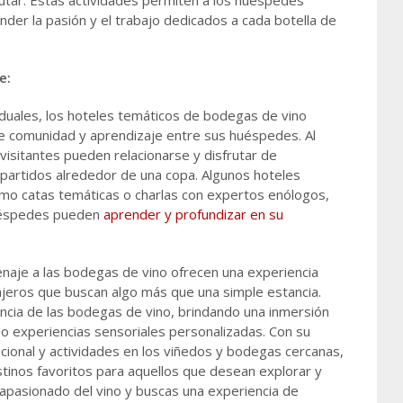
utar. Estas actividades permiten a los huéspedes
nder la pasión y el trabajo dedicados a cada botella de
e:
viduales, los hoteles temáticos de bodegas de vino
 comunidad y aprendizaje entre sus huéspedes. Al
 visitantes pueden relacionarse y disfrutar de
rtidos alrededor de una copa. Algunos hoteles
mo catas temáticas o charlas con expertos enólogos,
uéspedes pueden
aprender y profundizar en su
naje a las bodegas de vino ofrecen una experiencia
iajeros que buscan algo más que una simple estancia.
ncia de las bodegas de vino, brindando una inmersión
iendo experiencias sensoriales personalizadas. Con su
ional y actividades en los viñedos y bodegas cercanas,
tinos favoritos para aquellos que desean explorar y
n apasionado del vino y buscas una experiencia de