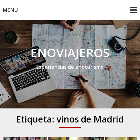
Skip
MENU
to
content
ENOVIAJEROS
Experiencias de enoturismo
Etiqueta:
vinos de Madrid