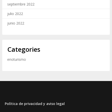
septiembre 2022
julio 2022
junio 2022
Categories
enoturismo
Política de privacida
d
y
a
v
i
s
o
l
e
g
a
l