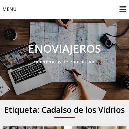
Skip
MENU
to
content
ENOVIAJEROS
Experiencias de enoturismo
Etiqueta:
Cadalso de los Vidrios