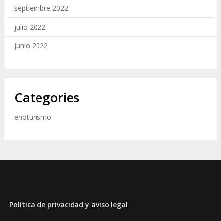
septiembre 2022
julio 2022
junio 2022
Categories
enoturismo
Política de privacida
d
y
a
v
i
s
o
l
e
g
a
l